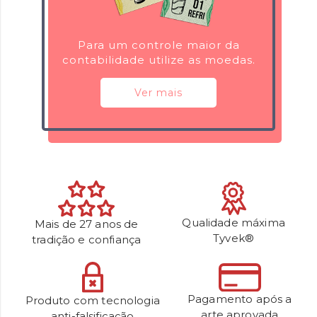
Para um controle maior da
contabilidade utilize as moedas.
Ver mais
Qualidade máxima
Mais de 27 anos de
Tyvek®
tradição e confiança
Pagamento após a
Produto com tecnologia
arte aprovada
anti-falsificação